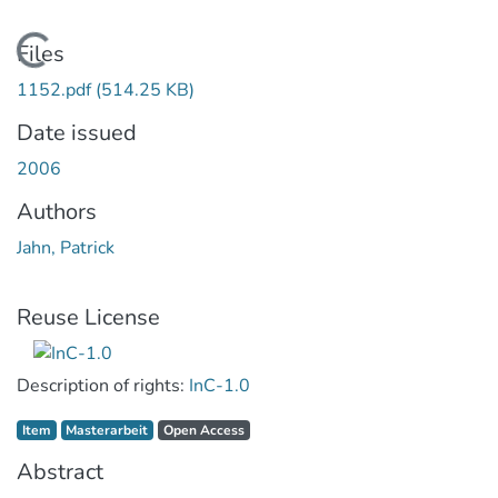
Loading...
Files
1152.pdf
(514.25 KB)
Date issued
2006
Authors
Jahn, Patrick
Reuse License
Description of rights:
InC-1.0
Item type:
,
Access status:
,
Item
Masterarbeit
Open Access
Abstract