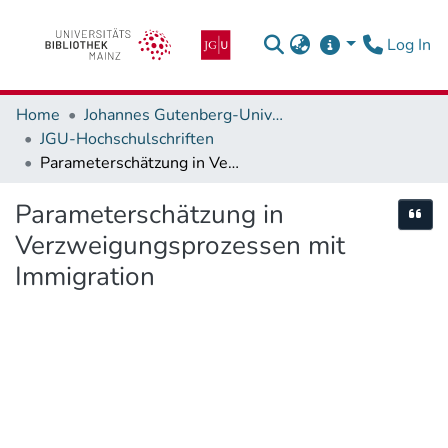
(c
Log In
Home
Johannes Gutenberg-Universität Mainz
JGU-Hochschulschriften
Parameterschätzung in Verzweigungsprozessen mit Immigration
Parameterschätzung in
Cite
Verzweigungsprozessen mit
Immigration