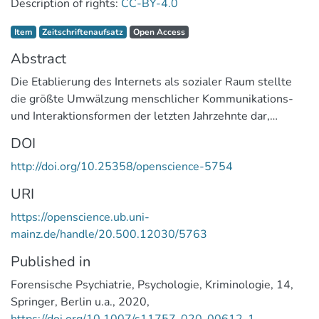
Description of rights:
CC-BY-4.0
Item type:
,
Access status:
,
Item
Zeitschriftenaufsatz
Open Access
Abstract
Die Etablierung des Internets als sozialer Raum stellte
die größte Umwälzung menschlicher Kommunikations-
und Interaktionsformen der letzten Jahrzehnte dar,
wodurch altbekannte Delinquenzformen an die digitale
DOI
Welt angepasst wurden, aber auch neue
http://doi.org/10.25358/openscience-5754
kriminalitätsbezogene Äußerungsformen entstanden. Der
vorliegende Übersichtsartikel beschäftigt sich vorrangig
URI
mit kriminologischen und forensischen Erkenntnissen aus
https://openscience.ub.uni-
dem deutschsprachigen Raum zu Formen der
mainz.de/handle/20.500.12030/5763
Cyberkriminalität, die im Kontext von Partnerschaft,
Sexualität und Peerbeziehungen auftreten: Neben dem
Published in
Cyberstalking und Cybergrooming werden Cyberbullying
Forensische Psychiatrie, Psychologie, Kriminologie
,
14
,
(oder -mobbing) sowie das (Love- oder
Springer
,
Berlin u.a.
,
2020
,
Romance‑)Scamming kurz vorgestellt und zentrale
https://doi.org/10.1007/s11757-020-00612-1