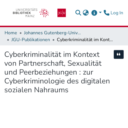
(c
Log In
Home
Johannes Gutenberg-Universität Mainz
JGU-Publikationen
Cyberkriminalität im Kontext von Partnerschaft, Sexualität und Peerbeziehungen : zur Cyberkriminologie des digitalen sozialen Nahraums
Cyberkriminalität im Kontext
Cite
von Partnerschaft, Sexualität
und Peerbeziehungen : zur
Cyberkriminologie des digitalen
sozialen Nahraums