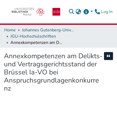
(c
Log In
Home
Johannes Gutenberg-Universität Mainz
JGU-Hochschulschriften
Annexkompetenzen am Delikts- und Vertragsgerichtsstand der Brüssel Ia-VO bei Anspruchsgrundlagenkonkurrenz
Annexkompetenzen am Delikts-
Cite
und Vertragsgerichtsstand der
Brüssel Ia-VO bei
Anspruchsgrundlagenkonkurre
nz