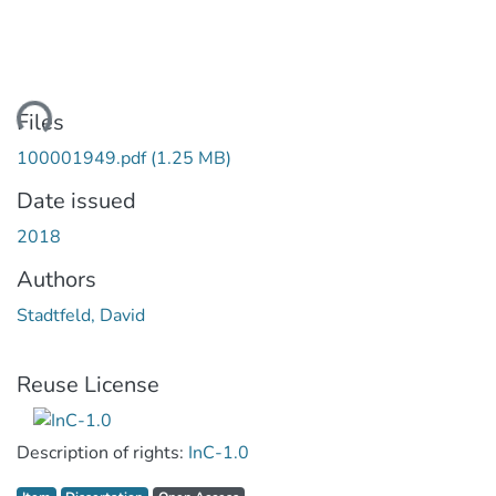
ding...
Files
100001949.pdf
(1.25 MB)
Date issued
2018
Authors
Stadtfeld, David
Reuse License
Description of rights:
InC-1.0
Item type:
,
Access status:
,