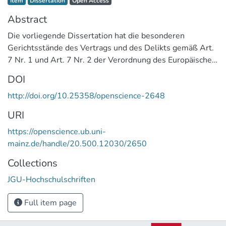
Item
Dissertation
Open Access
Abstract
Die vorliegende Dissertation hat die besonderen
Gerichtsstände des Vertrags und des Delikts gemäß Art.
7 Nr. 1 und Art. 7 Nr. 2 der Verordnung des Europäischen
Parlaments und des Rates vom 12. Dezember 2012 über
DOI
die gerichtliche Zuständigkeit und die Anerkennung und
http://doi.org/10.25358/openscience-2648
Vollstreckung von Entscheidungen in Zivil- und
Handelssachen (Brüssel Ia-VO) zum Gegenstand. Die
URI
Arbeit untersucht, ob das nach diesen Vorschriften
https://openscience.ub.uni-
zuständige Gericht im Wege der Annexkompetenz auch
mainz.de/handle/20.500.12030/2650
über Ansprüche entscheiden kann, die in
Anspruchsgrundlagenkonkurrenz zu vertraglichen
Collections
beziehungsweise deliktischen Ansprüchen des Klägers
JGU-Hochschulschriften
stehen.
Full item page
Zunächst wird aufgezeigt, dass die überwiegende
Rechtsprechung Annexkompetenzen an den besonderen