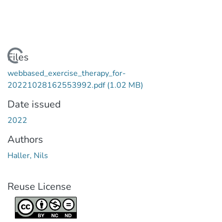
Loading...
Files
webbased_exercise_therapy_for-
20221028162553992.pdf
(1.02 MB)
Date issued
2022
Authors
Haller, Nils
Reuse License