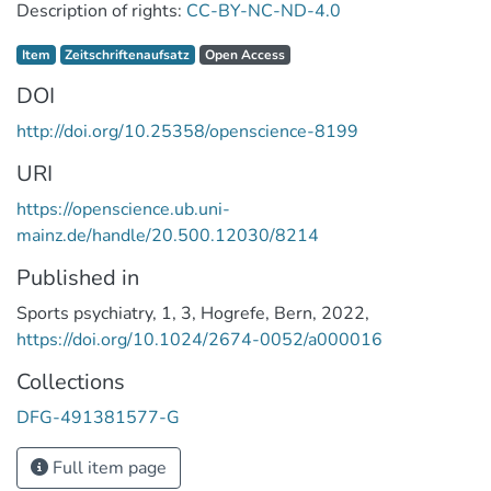
Description of rights:
CC-BY-NC-ND-4.0
Item type:
,
Access status:
,
Item
Zeitschriftenaufsatz
Open Access
DOI
http://doi.org/10.25358/openscience-8199
URI
https://openscience.ub.uni-
mainz.de/handle/20.500.12030/8214
Published in
Sports psychiatry
,
1
,
3
,
Hogrefe
,
Bern
,
2022
,
https://doi.org/10.1024/2674-0052/a000016
Collections
DFG-491381577-G
Full item page