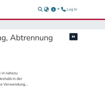
(current)
Log In
ung, Abtrennung
Cite this item
e in nahezu
eshalb in der
pie Verwendung
e (PET) gibt es
n