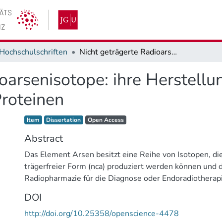
Hochschulschriften
Nicht geträgerte Radioarsenisotope: ihre Herstellung, Abtrennung und Markierung von Proteinen
oarsenisotope: ihre Herstell
roteinen
Item type:
,
Access status:
,
Item
Dissertation
Open Access
Abstract
Das Element Arsen besitzt eine Reihe von Isotopen, di
trägerfreier Form (nca) produziert werden können und d
Radiopharmazie für die Diagnose oder Endoradiothera
finden können. Bei der Positronenemissionstomographi
DOI
eine gewisse Lücke bei der Versorgung mit langlebige
http://doi.org/10.25358/openscience-4478
Positronenemittern, die zur