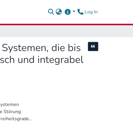
(current)
Log In
 Systemen, die bis
Cite this item
isch und integrabel
 Systemen
re Störung
Freiheitsgrade
keitsmodule der 2n-