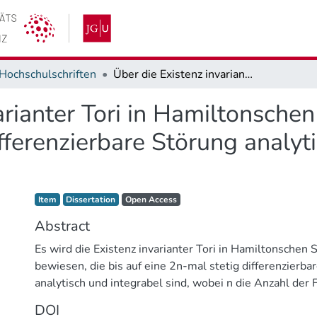
Hochschulschriften
Über die Existenz invarianter Tori in Hamiltonschen Systemen, die bis auf eine endlich oft differenzierbare Störung analytisch und integrabel sind
arianter Tori in Hamiltonschen
ifferenzierbare Störung analyt
Item type:
,
Access status:
,
Item
Dissertation
Open Access
Abstract
Es wird die Existenz invarianter Tori in Hamiltonschen
bewiesen, die bis auf eine 2n-mal stetig differenzierba
analytisch und integrabel sind, wobei n die Anzahl der 
bezeichnet. Dabei wird vorausgesetzt, dass die Stetig
DOI