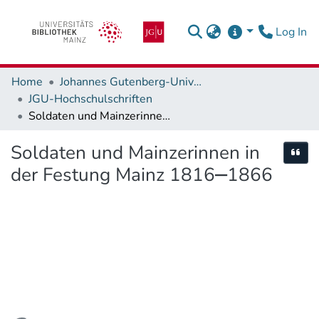
(c
Log In
Home
Johannes Gutenberg-Universität Mainz
JGU-Hochschulschriften
Soldaten und Mainzerinnen in der Festung Mainz 1816‒1866
Soldaten und Mainzerinnen in
Cite
der Festung Mainz 1816‒1866