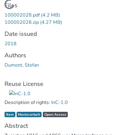
Loading...
Files
100002028.pdf
(4.2 MB)
100002028.zip
(4.27 MB)
Date issued
2018
Authors
Dumont, Stefan
Reuse License
Description of rights:
InC-1.0
Item type:
,
Access status:
,
Item
Masterarbeit
Open Access
Abstract