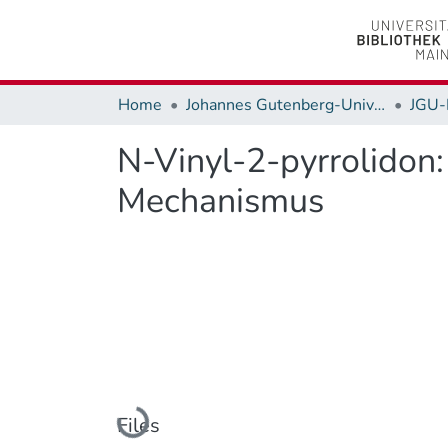
Home
Johannes Gutenberg-Universität Mainz
JGU-
N-Vinyl-2-pyrrolido
Mechanismus
Loading...
Files