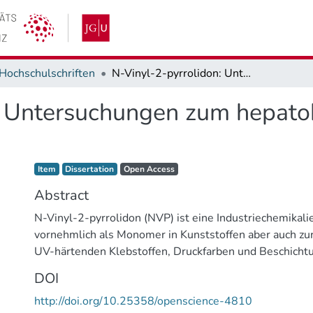
Hochschulschriften
N-Vinyl-2-pyrrolidon: Untersuchungen zum hepatokanzerogenen Mechanismus
n: Untersuchungen zum hepat
Item type:
,
Access status:
,
Item
Dissertation
Open Access
Abstract
N-Vinyl-2-pyrrolidon (NVP) ist eine Industriechemikali
vornehmlich als Monomer in Kunststoffen aber auch zu
UV-härtenden Klebstoffen, Druckfarben und Beschicht
wird. NVP wirkt in der Ratte nach inhalativer Expositio
DOI
Leber, Nase und Kehlkopf, wobei in der Leber die gerin
http://doi.org/10.25358/openscience-4810
Effektkonzentration beobachtet wurde (5 ppm). Der g