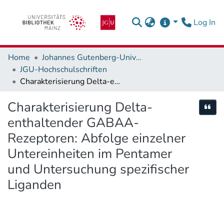
(c
Log In
Home
Johannes Gutenberg-Universität Mainz
JGU-Hochschulschriften
Charakterisierung Delta-enthaltender GABAA-Rezeptoren: Abfolge einzelner Untereinheiten im Pentamer und Untersuchung spezifischer Liganden
Charakterisierung Delta-
Cite
enthaltender GABAA-
Rezeptoren: Abfolge einzelner
Untereinheiten im Pentamer
und Untersuchung spezifischer
Liganden