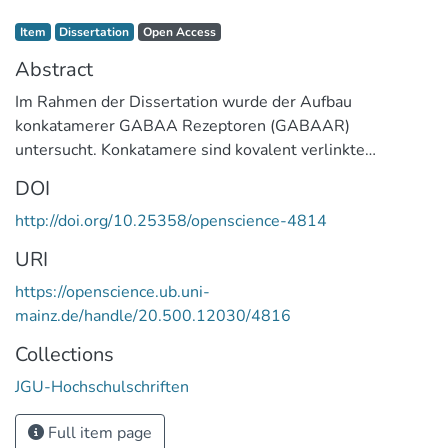
Item type:
,
Access status:
,
Item
Dissertation
Open Access
Abstract
Im Rahmen der Dissertation wurde der Aufbau
konkatamerer GABAA Rezeptoren (GABAAR)
untersucht. Konkatamere sind kovalent verlinkte
Untereinheiten, mit deren Hilfe die Abfolge einzelner
DOI
Untereinheiten im pentameren Rezeptorkomplex
http://doi.org/10.25358/openscience-4814
untersucht werden kann. Speziell sollen die verlinkten
Rezeptoren zur Aufklärung des bislang unbekannten
URI
Aufbaus δ-enthaltender GABAAR beitragen. Rezeptoren
https://openscience.ub.uni-
wurden hierzu in der Radioligandenbindung und der
mainz.de/handle/20.500.12030/4816
Dichtegradientzentrifugation charakterisiert.
Konkatamere aus vier verlinkten Untereinheiten zeigten
Collections
dabei geringere Artefakt-Bildung bei alleiniger
JGU-Hochschulschriften
Transfektion und eine weniger flexible
Assemblierungrichtung als 2er oder 3er Konkatamere
Full item page
und könnten somit zur Strukturaufklärung beitragen. In