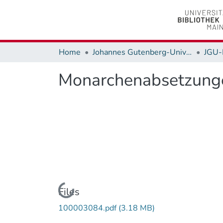
Home
Johannes Gutenberg-Universität Mainz
JGU-
Monarchenabsetzunge
Loading...
Files
100003084.pdf
(3.18 MB)