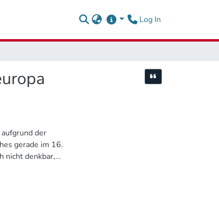
(current)
Log In
europa
Cite this item
aufgrund der
hes gerade im 16.
h nicht denkbar,
n waren nach dem
n der
och durch ein
zungen statt; im
onarchischen