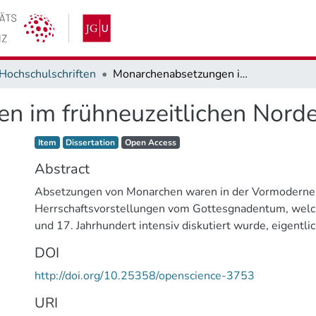
Hochschulschriften
Monarchenabsetzungen im frühneuzeitlichen Nordeuropa
n im frühneuzeitlichen Nord
Item type:
,
Access status:
,
Item
Dissertation
Open Access
Abstract
Absetzungen von Monarchen waren in der Vormoderne 
Herrschaftsvorstellungen vom Gottesgnadentum, welc
und 17. Jahrhundert intensiv diskutiert wurde, eigentlic
geschweige denn durchführbar. Monarchenabsetzunge
DOI
Gottesgnadentum gegen den Willen Gottes, und auch i
http://doi.org/10.25358/openscience-3753
Herrschaftspraxis waren diese weder durch das Recht n
mögliches Verfahren abgedeckt. Dennoch fanden Abset
URI
16. und 17. Jahrhundert sogar in einem Viertel aller m