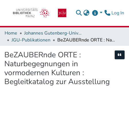
(c
Log In
Home
Johannes Gutenberg-Universität Mainz
JGU-Publikationen
BeZAUBERnde ORTE : Naturbegegnungen in vormodernen Kulturen : Begleitkatalog zur Ausstellung
BeZAUBERnde ORTE :
Cite
Naturbegegnungen in
vormodernen Kulturen :
Begleitkatalog zur Ausstellung