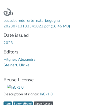
Loading...
Files
bezaubernde_orte_naturbegegnu-
20230713133341822.pdf
(16.45 MB)
Date issued
2023
Editors
Hilgner, Alexandra
Steinert, Ulrike
Reuse License
Description of rights:
InC-1.0
Item type:
,
Access status:
,
Item
Sammelband
Open Access