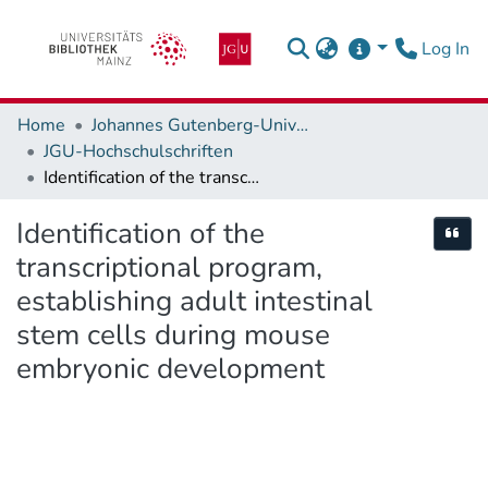
(c
Log In
Home
Johannes Gutenberg-Universität Mainz
JGU-Hochschulschriften
Identification of the transcriptional program, establishing adult intestinal stem cells during mouse embryonic development
Identification of the
Cite
transcriptional program,
establishing adult intestinal
stem cells during mouse
embryonic development