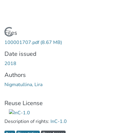
Loading...
Files
100001707.pdf
(8.67 MB)
Date issued
2018
Authors
Nigmatullina, Lira
Reuse License
Description of rights:
InC-1.0
Item type:
,
Access status:
,