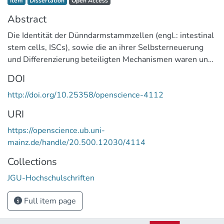
Item
Dissertation
Open Access
Abstract
Die Identität der Dünndarmstammzellen (engl.: intestinal
stem cells, ISCs), sowie die an ihrer Selbsterneuerung
und Differenzierung beteiligten Mechanismen waren und
sind das Thema vieler grundlegenden Studien. Lgr5-
DOI
positive (Lgr5 ) ISCs halten die Gewebehomöostase
http://doi.org/10.25358/openscience-4112
aufrecht und alle Zellarten des Darmepithels
entstammen aus diesen. Dennoch sind die Mechanismen,
URI
die für die Etablierung der Lgr5 ISCs während der
https://openscience.ub.uni-
embryonalen Darmentwicklung verantwortlich sind,
mainz.de/handle/20.500.12030/4114
bisher
unbekannt.
Collections
Eine in vivo Analyse der Zellabstammung zeigt, dass die
JGU-Hochschulschriften
ersten Lgr5 ISC-Vorläufer als eigenständige
Zellpopulation im Embryonalstadium E13.5 auftauchen
Full item page
und zum adulten Stammzellenpool beitragen. Eine RNA-
Sequenzierung des embryonalen Epithels zeigt weiterhin,