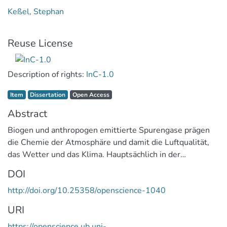
Keßel, Stephan
Reuse License
Description of rights:
InC-1.0
Item type:
,
Access status:
,
Item
Dissertation
Open Access
Abstract
Biogen und anthropogen emittierte Spurengase prägen
die Chemie der Atmosphäre und damit die Luftqualität,
das Wetter und das Klima. Hauptsächlich in der
Troposphäre gebildete reaktive Radikale initiieren die
DOI
Oxidation eines großen Teils der emittierten Spurengase.
http://doi.org/10.25358/openscience-1040
Die dabei entstehenden Produkte können in
nachfolgenden Reaktionsverläufen entweder bis zum
URI
Kohlenstoffdioxid (CO2) oxidiert oder heterogen aus der
https://openscience.ub.uni-