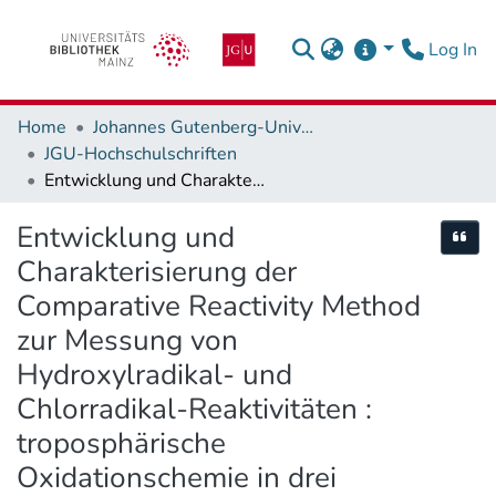
(c
Log In
Home
Johannes Gutenberg-Universität Mainz
JGU-Hochschulschriften
Entwicklung und Charakterisierung der Comparative Reactivity Method zur Messung von Hydroxylradikal- und Chlorradikal-Reaktivitäten : troposphärische Oxidationschemie in drei unterschiedlich stark anthropogen beeinflussten Gebieten
Entwicklung und
Cite
Charakterisierung der
Comparative Reactivity Method
zur Messung von
Hydroxylradikal- und
Chlorradikal-Reaktivitäten :
troposphärische
Oxidationschemie in drei