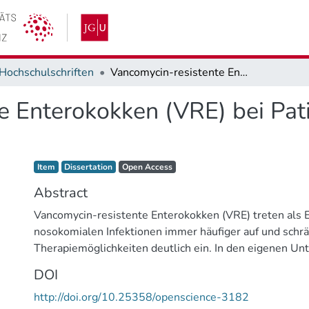
Hochschulschriften
Vancomycin-resistente Enterokokken (VRE) bei Patienten und in der aquatischen Umwelt
e Enterokokken (VRE) bei Pati
Item type:
,
Access status:
,
Item
Dissertation
Open Access
Abstract
Vancomycin-resistente Enterokokken (VRE) treten als 
nosokomialen Infektionen immer häufiger auf und schr
Therapiemöglichkeiten deutlich ein. In den eigenen U
wurde das Vorkommen von Vancomycin-resistenten En
DOI
(VREf) bei Patienten und in der aquatischen Umwelt (
http://doi.org/10.25358/openscience-3182
Oberflächenwasser) über einen Zeitraum von sechs Jah