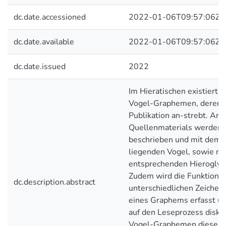
dc.date.accessioned
2022-01-06T09:57:06Z
dc.date.available
2022-01-06T09:57:06Z
dc.date.issued
2022
Im Hieratischen existiert e
Vogel-Graphemen, deren 
Publikation an-strebt. An
Quellenmaterials werden
beschrieben und mit dem 
liegenden Vogel, sowie mi
entsprechenden Hieroglyph
Zudem wird die Funktions
dc.description.abstract
unterschiedlichen Zeichen
eines Graphems erfasst u
auf den Leseprozess diskut
Vogel-Graphemen dieser 