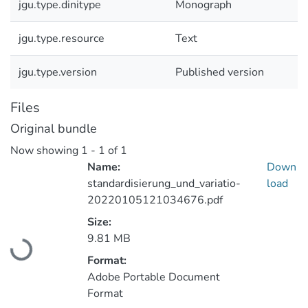
jgu.type.dinitype
Monograph
jgu.type.resource
Text
jgu.type.version
Published version
Files
Original bundle
Now showing
1 - 1 of 1
Name:
Down
standardisierung_und_variatio-
load
20220105121034676.pdf
Size:
9.81 MB
Loading...
Format:
Adobe Portable Document
Format