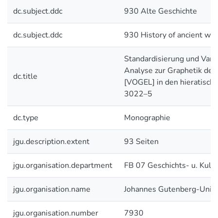
dc.subject.ddc
930 Alte Geschichte
dc.subject.ddc
930 History of ancient wor
Standardisierung und Varia
Analyse zur Graphetik der
dc.title
[VOGEL] in den hieratische
3022–5
dc.type
Monographie
jgu.description.extent
93 Seiten
jgu.organisation.department
FB 07 Geschichts- u. Kult
jgu.organisation.name
Johannes Gutenberg-Unive
jgu.organisation.number
7930