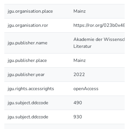
jgu.organisation.place
Mainz
jgu.organisation.ror
https://ror.org/023b0x485
Akademie der Wissenschaf
jgu.publisher.name
Literatur
jgu.publisher.place
Mainz
jgu.publisher.year
2022
jgu.rights.accessrights
openAccess
jgu.subject.ddccode
490
jgu.subject.ddccode
930