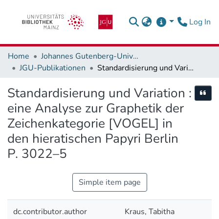
(c
Log In
Home
Johannes Gutenberg-Universität Mainz
JGU-Publikationen
Standardisierung und Variation : eine Analyse zur Graphetik der Zeichenkategorie [VOGEL] in den hieratischen Papyri Berlin P. 3022–5
Standardisierung und Variation :
Cite
eine Analyse zur Graphetik der
Zeichenkategorie [VOGEL] in
den hieratischen Papyri Berlin
P. 3022–5
Simple item page
dc.contributor.author
Kraus, Tabitha