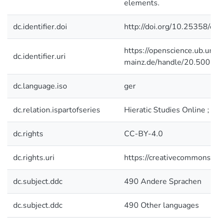
elements.
dc.identifier.doi
http://doi.org/10.25358/
https://openscience.ub.uni
dc.identifier.uri
mainz.de/handle/20.500.
dc.language.iso
ger
dc.relation.ispartofseries
Hieratic Studies Online ; 3
dc.rights
CC-BY-4.0
dc.rights.uri
https://creativecommons.or
dc.subject.ddc
490 Andere Sprachen
dc.subject.ddc
490 Other languages