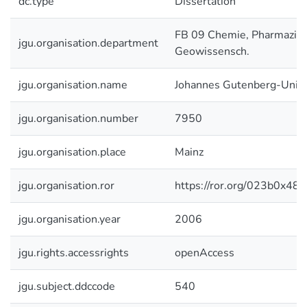
dc.type
Dissertation
FB 09 Chemie, Pharmazie 
jgu.organisation.department
Geowissensch.
jgu.organisation.name
Johannes Gutenberg-Unive
jgu.organisation.number
7950
jgu.organisation.place
Mainz
jgu.organisation.ror
https://ror.org/023b0x485
jgu.organisation.year
2006
jgu.rights.accessrights
openAccess
jgu.subject.ddccode
540