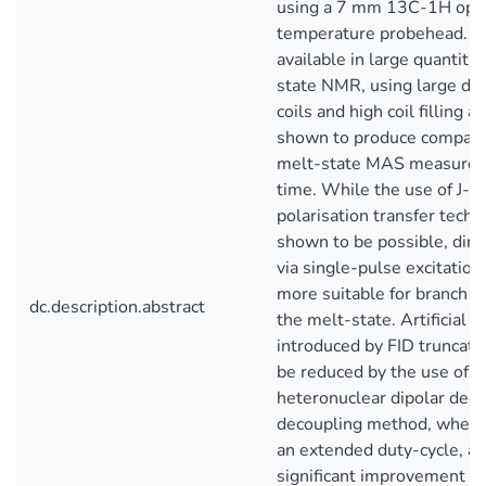
using a 7 mm 13C-1H opti
temperature probehead. Fo
available in large quantitie
state NMR, using large di
coils and high coil filling
shown to produce comparab
melt-state MAS measurem
time. While the use of J-c
polarisation transfer tech
shown to be possible, direc
via single-pulse excitation
more suitable for branch qu
dc.description.abstract
the melt-state. Artificial l
introduced by FID truncati
be reduced by the use of π
heteronuclear dipolar deco
decoupling method, when 
an extended duty-cycle, al
significant improvement in