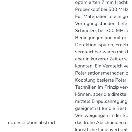
optimierten 7 mm Hochte
Probenkopf bei 500 MHz e
Für Materialien, die in gr
Verfügung standen, liefert
Schmelze, bei 300 MHz unt
Bedingungen und mit gro
Detektionsspulen, Ergebni
vergleichbar waren mit d
aber in kürzerer Zeit errei
konnten. Ein Vergleich ver
Polarisationsmethoden zeig
Kopplung basierte Polarisa
Techniken im Prinzip ver
können, aber die direkte Po
mittels Einpulsanregung se
geeignet ist für die Best
Verzweigungen in der Schm
dc.description.abstract
das frühe Abschneiden des
künstliche Linienverbreite