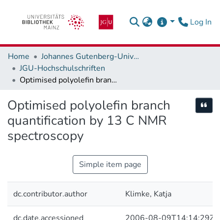
(c
Log In
Home
Johannes Gutenberg-Universität Mainz
JGU-Hochschulschriften
Optimised polyolefin branch quantification by 13 C NMR spectroscopy
Optimised polyolefin branch
Cite
quantification by 13 C NMR
spectroscopy
Simple item page
dc.contributor.author
Klimke, Katja
dc.date.accessioned
2006-08-09T14:14:29Z