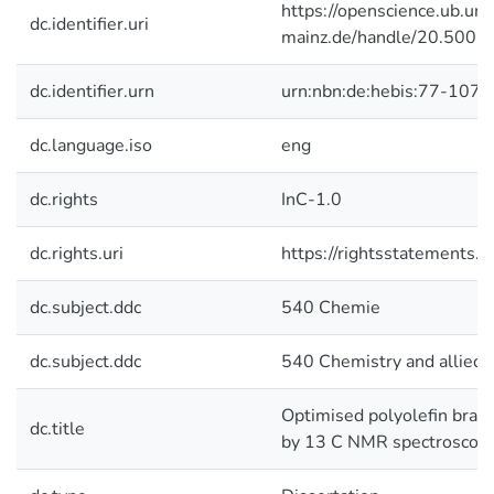
https://openscience.ub.uni
dc.identifier.uri
mainz.de/handle/20.500.
dc.identifier.urn
urn:nbn:de:hebis:77-1077
dc.language.iso
eng
dc.rights
InC-1.0
dc.rights.uri
https://rightsstatements.o
dc.subject.ddc
540 Chemie
dc.subject.ddc
540 Chemistry and allied 
Optimised polyolefin branc
dc.title
by 13 C NMR spectroscop