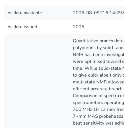
dc.date.available
2006-08-09T16:14:29Z
dc.date.issued
2006
Quantitative branch determ
polyolefins by solid- and 
NMR has been investigate
were optimised toward sens
time. While solid-state 
to give quick albeit only qu
melt-state NMR allowed h
efficient accurate branch qu
Comparison of spectra obt
spectrometers operating a
700 MHz 1H Larmor freque
7~mm MAS probeheads, s
best sensitivity was achi