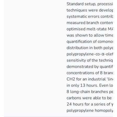
Standard setup, processing
techniques were develope
systematic errors contribut
measured branch contents.
optimised melt-state M
was shown to allow time ef
quantification of comonom
distribution in both polye
polypropylene-co-α-olefin
sensitivity of the techniqu
demonstrated by quantifyi
concentrations of 8 branc
CH2 for an industrial ‘line
in only 13 hours. Even low
8 long-chain branches pe
carbons were able to be es
24 hours for a series of γ-
polypropylene homopolym