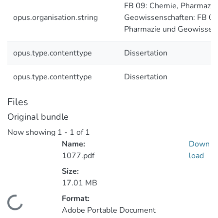
FB 09: Chemie, Pharmazie
opus.organisation.string
Geowissenschaften: FB 09
Pharmazie und Geowissen
opus.type.contenttype
Dissertation
opus.type.contenttype
Dissertation
Files
Original bundle
Now showing
1 - 1 of 1
Name:
Down
1077.pdf
load
Size:
17.01 MB
Format:
ding...
Adobe Portable Document