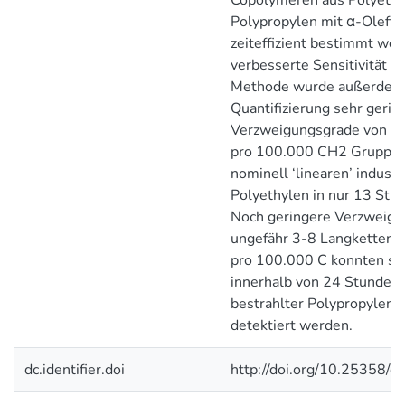
Copolymeren aus Polyethy
Polypropylen mit α-Olefin
zeiteffizient bestimmt wer
verbesserte Sensitivität d
Methode wurde außerdem
Quantifizierung sehr gerin
Verzweigungsgrade von 8
pro 100.000 CH2 Gruppen
nominell ‘linearen’ industr
Polyethylen in nur 13 Stu
Noch geringere Verzweigu
ungefähr 3-8 Langketten
pro 100.000 C konnten sch
innerhalb von 24 Stunden i
bestrahlter Polypropyle
detektiert werden.
dc.identifier.doi
http://doi.org/10.25358/