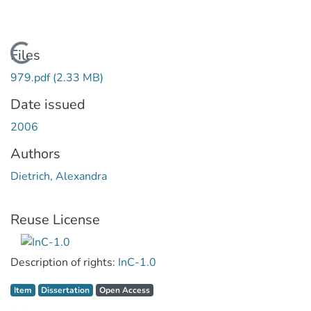
Loading...
Files
979.pdf
(2.33 MB)
Date issued
2006
Authors
Dietrich, Alexandra
Reuse License
Description of rights:
InC-1.0
Item type:
,
Access status:
,
Item
Dissertation
Open Access