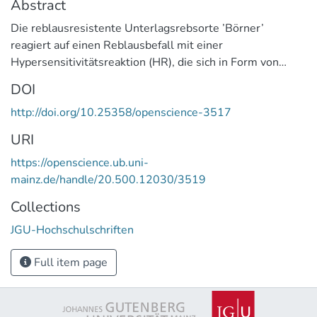
Abstract
Die reblausresistente Unterlagsrebsorte ’Börner’
reagiert auf einen Reblausbefall mit einer
Hypersensitivitätsreaktion (HR), die sich in Form von
Nekrosen an Blättern und Wurzeln zeigt.
DOI
Im Rahmen dieser Dissertation
http://doi.org/10.25358/openscience-3517
wurde der Resistenzmechanismus mittels differenzieller
Genexpressionsanalysen untersucht. Unter Anwendung
URI
der suppressiven subtraktiven Hybridisierung, der DNA-
https://openscience.ub.uni-
Microarraytechnik sowie der GeneFishingTM-Methode
mainz.de/handle/20.500.12030/3519
erfolgte ein Vergleich zwischen der Genexpression in
hypersensitivem Wurzelgewebe und Normalgewebe der
Collections
Unterlagsrebe ’Börner’. Neben der Reblaus induzierten
JGU-Hochschulschriften
HR wurde insbesondere auf die experimentelle Induktion
durch das Pflanzenhormon Indol-3-Essigsäure (IES)
Full item page
zurückgegriffen. Damit sollten Kenntnisse über die Rolle
der IES als auslösender Faktor der Resistenzreaktion
gewonnen werden.
Die Ergebnisse bestätigen die Annahme, dass die IES