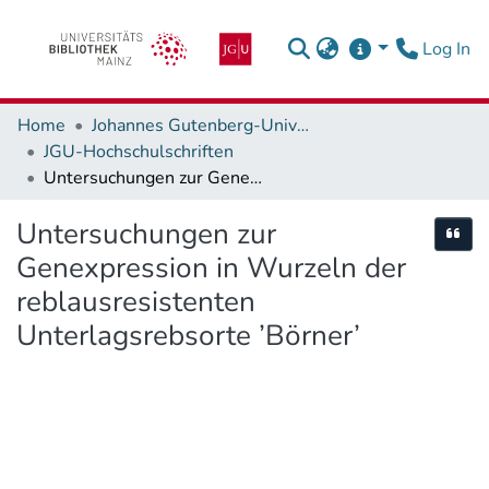
(c
Log In
Home
Johannes Gutenberg-Universität Mainz
JGU-Hochschulschriften
Untersuchungen zur Genexpression in Wurzeln der reblausresistenten Unterlagsrebsorte ’Börner’
Untersuchungen zur
Cite
Genexpression in Wurzeln der
reblausresistenten
Unterlagsrebsorte ’Börner’