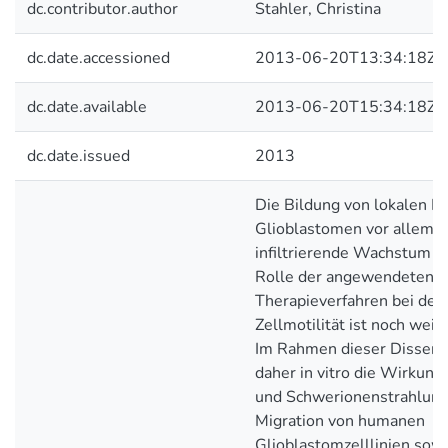
dc.contributor.author
Stahler, Christina
dc.date.accessioned
2013-06-20T13:34:18Z
dc.date.available
2013-06-20T15:34:18Z
dc.date.issued
2013
Die Bildung von lokalen Re
Glioblastomen vor allem d
infiltrierende Wachstum ge
Rolle der angewendeten
Therapieverfahren bei der 
Zellmotilität ist noch weit
Im Rahmen dieser Dissert
daher in vitro die Wirkun
und Schwerionenstrahlung 
Migration von humanen
Glioblastomzelllinien sow