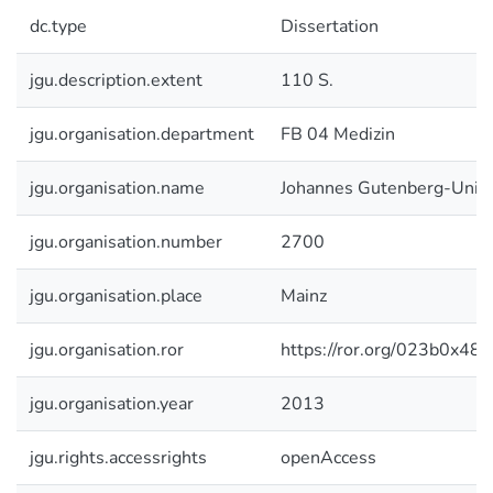
dc.type
Dissertation
jgu.description.extent
110 S.
jgu.organisation.department
FB 04 Medizin
jgu.organisation.name
Johannes Gutenberg-Unive
jgu.organisation.number
2700
jgu.organisation.place
Mainz
jgu.organisation.ror
https://ror.org/023b0x485
jgu.organisation.year
2013
jgu.rights.accessrights
openAccess