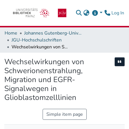
(c
Log In
Home
Johannes Gutenberg-Universität Mainz
JGU-Hochschulschriften
Wechselwirkungen von Schwerionenstrahlung, Migration und EGFR-Signalwegen in Glioblastomzelllinien
Wechselwirkungen von
Cite
Schwerionenstrahlung,
Migration und EGFR-
Signalwegen in
Glioblastomzelllinien
Simple item page