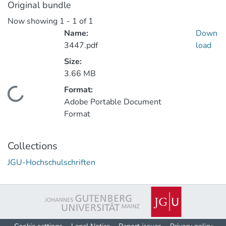
Original bundle
Now showing
1 - 1 of 1
Name:
Down
3447.pdf
load
Size:
3.66 MB
Format:
ading...
Adobe Portable Document
Format
Collections
JGU-Hochschulschriften