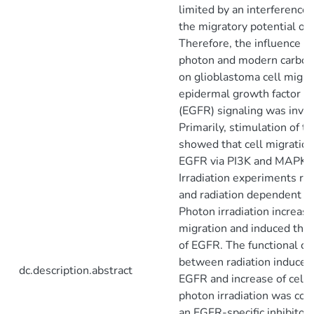
limited by an interference 
the migratory potential of 
Therefore, the influence o
photon and modern carbon i
on glioblastoma cell migra
epidermal growth factor r
(EGFR) signaling was invest
Primarily, stimulation of t
showed that cell migration
EGFR via PI3K and MAPK s
Irradiation experiments rev
and radiation dependent ce
Photon irradiation increas
migration and induced the
of EGFR. The functional co
between radiation induced 
dc.description.abstract
EGFR and increase of cell 
photon irradiation was con
an EGFR-specific inhibitor.