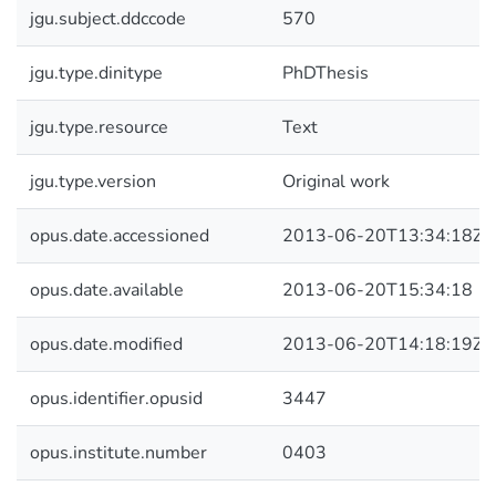
jgu.subject.ddccode
570
jgu.type.dinitype
PhDThesis
jgu.type.resource
Text
jgu.type.version
Original work
opus.date.accessioned
2013-06-20T13:34:18Z
opus.date.available
2013-06-20T15:34:18
opus.date.modified
2013-06-20T14:18:19Z
opus.identifier.opusid
3447
opus.institute.number
0403