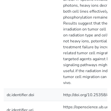
photons, heavy ions decre
both cell lines effectively
phosphorylation remained
Results suggest that the i
irradiation on tumor cell 
on radiation type and cell 
not heavy ions, potentially
treatment failure by incre
related tumor cell migratio
targeted agents against E
signaling pathways might b
useful if the radiation indu
tumor cell migration can b
vivo.
dc.identifier.doi
http://doi.org/10.25358/
https://openscience.ub.uni
dc.identifier.uri