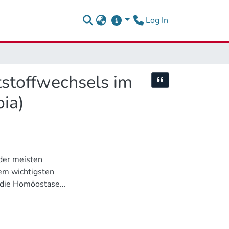
(current)
Log In
stoffwechsels im
Cite this item
bia)
der meisten
dem wichtigsten
e die Homöostase
lärt. Die Produktion
ng im Stoffwechsel