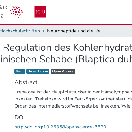
Hochschulschriften
Neuropeptide und die Regulation des Kohlenhydratstoffwechsels im Fettkörper der Argentinischen Schabe (Blaptica dubia)
 Regulation des Kohlenhydrat
inischen Schabe (Blaptica du
Item type:
,
Access status:
,
Item
Dissertation
Open Access
Abstract
Trehalose ist der Hauptblutzucker in der Hämolymphe 
Insekten. Trehalose wird im Fettkörper synthetisiert, 
Organ des Intermediärstoffwechsels bei Insekten. Wi
des Blutzuckers reguliert wird, ist nicht vollständig gek
DOI
von Trehalose erfordert eine grundlegende Umschaltu
http://doi.org/10.25358/openscience-3890
des Fettkörpers, die mehrere wichtige