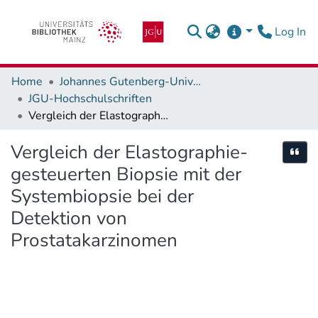
(c
Log In
Home
Johannes Gutenberg-Universität Mainz
JGU-Hochschulschriften
Vergleich der Elastographie-gesteuerten Biopsie mit der Systembiopsie bei der Detektion von Prostatakarzinomen
Vergleich der Elastographie-
Cite
gesteuerten Biopsie mit der
Systembiopsie bei der
Detektion von
Prostatakarzinomen