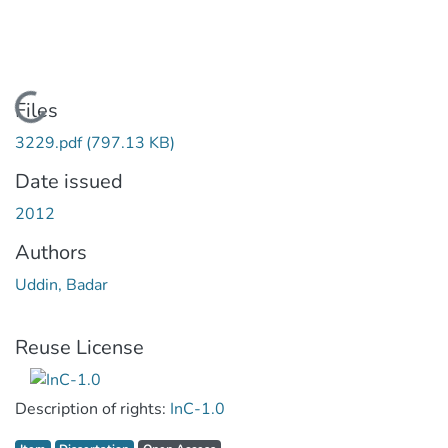
Loading...
Files
3229.pdf
(797.13 KB)
Date issued
2012
Authors
Uddin, Badar
Reuse License
Description of rights:
InC-1.0
Item type:
,
Access status:
,