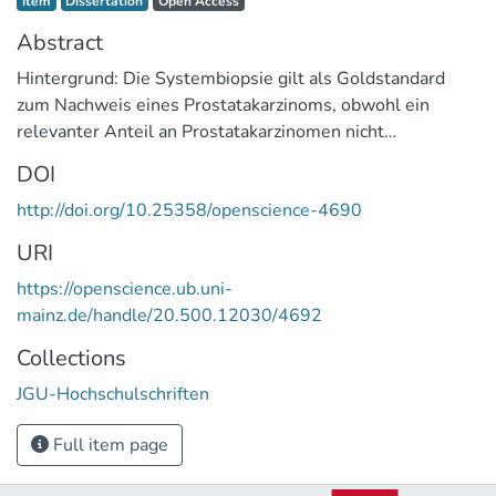
Item
Dissertation
Open Access
Abstract
Hintergrund: Die Systembiopsie gilt als Goldstandard
zum Nachweis eines Prostatakarzinoms, obwohl ein
relevanter Anteil an Prostatakarzinomen nicht
diagnostiziert wird. Wir wollten mit unserer Arbeit die
DOI
Frage beantworten, ob mittels elastographisch gezielter
http://doi.org/10.25358/openscience-4690
Biopsien die Prostatakarzinom-Detektion im Vergleich zur
Goldstandard-Systembiopsie verbessert werden kann.
URI
Material und Methode: 152 Patienten wurden in einer
https://openscience.ub.uni-
prospektiven Studie einer 12-fachen Prostata-
mainz.de/handle/20.500.12030/4692
Systembiopsie unterzogen. In Linksseitenlagerung wurde
dabei aus jedem der vordefinierten 6 Prostatasegmente
Collections
je 1 laterale und 1 mediale Stanze entnommen.
JGU-Hochschulschriften
Elastographisch suspekte Areale wurden zusätzlich
gezielt biopsiert. Als statistisch signifikant wurde p<0,05
Full item page
angenommen. Ergebnisse: Bei 62 der 152 Patienten
(40,8%) wurde ein Prostatakarzinom diagnostiziert. Die