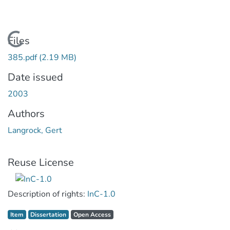
Loading...
Files
385.pdf
(2.19 MB)
Date issued
2003
Authors
Langrock, Gert
Reuse License
Description of rights:
InC-1.0
Item type:
,
Access status:
,
Item
Dissertation
Open Access