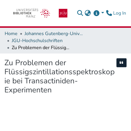
(c
Log In
Home
Johannes Gutenberg-Universität Mainz
JGU-Hochschulschriften
Zu Problemen der Flüssigszintillationsspektroskopie bei Transactiniden-Experimenten
Zu Problemen der
Cite
Flüssigszintillationsspektroskop
ie bei Transactiniden-
Experimenten