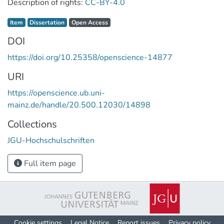
Description of rights:
CC-BY-4.0
Item type:
,
Access status:
,
Item
Dissertation
Open Access
DOI
https://doi.org/10.25358/openscience-14877
URI
https://openscience.ub.uni-
mainz.de/handle/20.500.12030/14898
Collections
JGU-Hochschulschriften
Full item page
Cookie settings
Legal Notice
Report issues
Privacy policy