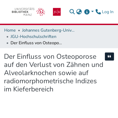
(c
Log In
Home
Johannes Gutenberg-Universität Mainz
JGU-Hochschulschriften
Der Einfluss von Osteoporose auf den Verlust von Zähnen und Alveolarknochen sowie auf radiomorphometrische Indizes im Kieferbereich
Der Einfluss von Osteoporose
Cite
auf den Verlust von Zähnen und
Alveolarknochen sowie auf
radiomorphometrische Indizes
im Kieferbereich