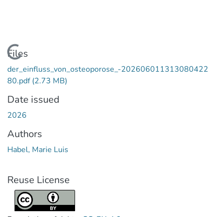
Loading...
Files
der_einfluss_von_osteoporose_-202606011313080422
80.pdf
(2.73 MB)
Date issued
2026
Authors
Habel, Marie Luis
Reuse License