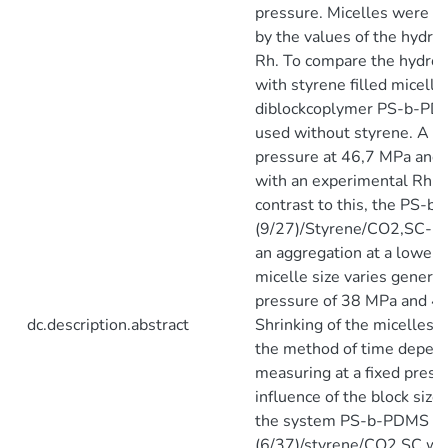
pressure. Micelles were 
by the values of the hydro
Rh. To compare the hydrod
with styrene filled micelles
diblockcoplymer PS-b-PD
used without styrene. A cri
pressure at 46,7 MPa and
with an experimental Rh of
contrast to this, the PS-
(9/27)/Styrene/CO2,SC- 
an aggregation at a lower 
micelle size varies genera
pressure of 38 MPa and 4
dc.description.abstract
Shrinking of the micelles 
the method of time depen
measuring at a fixed press
influence of the block size 
the system PS-b-PDMS
(6/37)/styrene/CO2,SC was