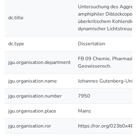
Untersuchung des Aggrega
amphiphiler Diblockcopoly
dc.title
überkritischem Kohlendiox
dynamischer Lichtstreuun
dc.type
Dissertation
FB 09 Chemie, Pharmazie 
jgu.organisation.department
Geowissensch.
jgu.organisation.name
Johannes Gutenberg-Unive
jgu.organisation.number
7950
jgu.organisation.place
Mainz
jgu.organisation.ror
https://ror.org/023b0x485