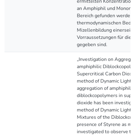
ermittelten Konzentration
an Amphiphil und Monomer
Bereich gefunden werden, 
thermodynamischen Beding
Mizellenbildung einerseits
Vorraussetzungen für die 
gegeben sind.
„Investigation on Aggregat
amphiphilic Diblockcopoly
Supercritical Carbon Dioxi
method of Dynamic Light S
aggregation of amphiphil
diblockcopolymers in super
dioxide has been investiga
method of Dynamic Light S
Mixtures of the Diblockco
presence of Styrene as m
investigated to observe th