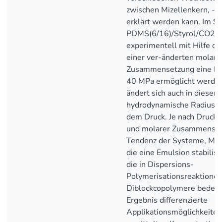
zwischen Mizellenkern, -
erklärt werden kann. Im S
PDMS(6/16)/Styrol/CO2,S
experimentell mit Hilfe de
einer ver-änderten molare
Zusammensetzung eine Miz
40 MPa ermöglicht werden
ändert sich auch in diese
hydrodynamische Radius e
dem Druck. Je nach Druck-
und molarer Zusammensetz
Tendenz der Systeme, Mize
die eine Emulsion stabilis
die in Dispersions-
Polymerisationsreaktionen
Diblockcopolymere bedeut
Ergebnis differenzierte
Applikationsmöglichkeiten