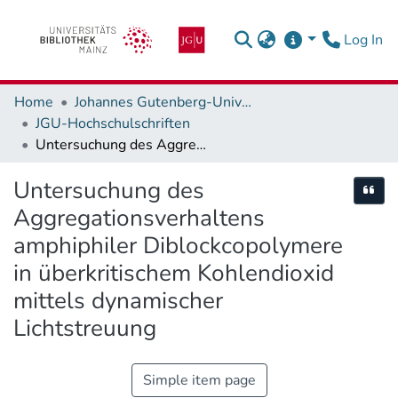
(c
Log In
Home
Johannes Gutenberg-Universität Mainz
JGU-Hochschulschriften
Untersuchung des Aggregationsverhaltens amphiphiler Diblockcopolymere in überkritischem Kohlendioxid mittels dynamischer Lichtstreuung
Untersuchung des
Cite
Aggregationsverhaltens
amphiphiler Diblockcopolymere
in überkritischem Kohlendioxid
mittels dynamischer
Lichtstreuung
Simple item page