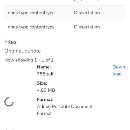
opus.type.contenttype
Dissertation
opus.type.contenttype
Dissertation
Files
Original bundle
Now showing
1 - 1 of 1
Name:
Down
755.pdf
load
Size:
4.89 MB
Format:
ding...
Adobe Portable Document
Format