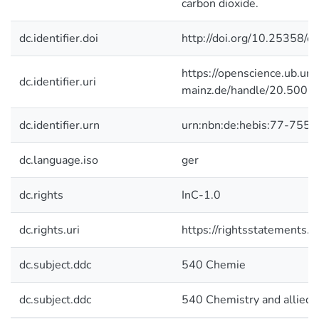
carbon dioxide.
dc.identifier.doi
http://doi.org/10.25358/
https://openscience.ub.uni
dc.identifier.uri
mainz.de/handle/20.500.
dc.identifier.urn
urn:nbn:de:hebis:77-7550
dc.language.iso
ger
dc.rights
InC-1.0
dc.rights.uri
https://rightsstatements.o
dc.subject.ddc
540 Chemie
dc.subject.ddc
540 Chemistry and allied 