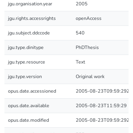
jgu.organisation.year
2005
jgu.rights.accessrights
openAccess
jgu.subject.ddccode
540
jgu.type.dinitype
PhDThesis
jgu.type.resource
Text
jgu.type.version
Original work
opus.date.accessioned
2005-08-23T09:59:29Z
opus.date.available
2005-08-23T11:59:29
opus.date.modified
2005-08-23T09:59:29Z