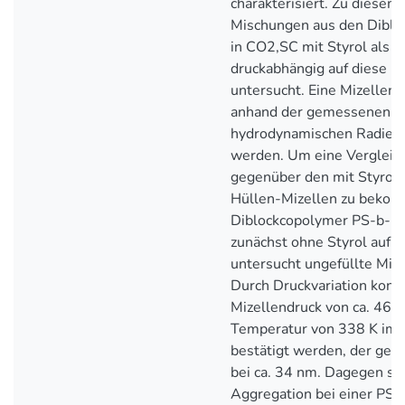
charakterisiert. Zu diese
Mischungen aus den Dibl
in CO2,SC mit Styrol als
druckabhängig auf diese Fä
untersucht. Eine Mizellen
anhand der gemessenen
hydrodynamischen Radien 
werden. Um eine Vergleic
gegenüber den mit Styrol 
Hüllen-Mizellen zu beko
Diblockcopolymer PS-b-P
zunächst ohne Styrol auf di
untersucht ungefüllte Mize
Durch Druckvariation konnt
Mizellendruck von ca. 46,7
Temperatur von 338 K im 
bestätigt werden, der gef
bei ca. 34 nm. Dagegen set
Aggregation bei einer P