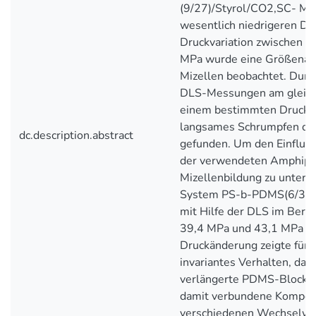
(9/27)/Styrol/CO2,SC- Mi
wesentlich niedrigeren Dru
Druckvariation zwischen 
MPa wurde eine Größenän
Mizellen beobachtet. Durc
DLS-Messungen am gleich
einem bestimmten Druck 
langsames Schrumpfen der
dc.description.abstract
gefunden. Um den Einfluß
der verwendeten Amphiphi
Mizellenbildung zu unter
System PS-b-PDMS(6/37)
mit Hilfe der DLS im Bere
39,4 MPa und 43,1 MPa un
Druckänderung zeigte für 
invariantes Verhalten, daß
verlängerte PDMS-Blocklä
damit verbundene Kompen
verschiedenen Wechselwir