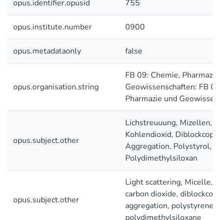
opus.identifier.opusid
755
opus.institute.number
0900
opus.metadataonly
false
FB 09: Chemie, Pharmazie
opus.organisation.string
Geowissenschaften: FB 09
Pharmazie und Geowissen
Lichstreuuung, Mizellen, Ü
Kohlendioxid, Diblockcopo
opus.subject.other
Aggregation, Polystyrol,
Polydimethylsiloxan
Light scattering, Micelle, S
carbon dioxide, diblockcop
opus.subject.other
aggregation, polystyrene,
polydimethylsiloxane