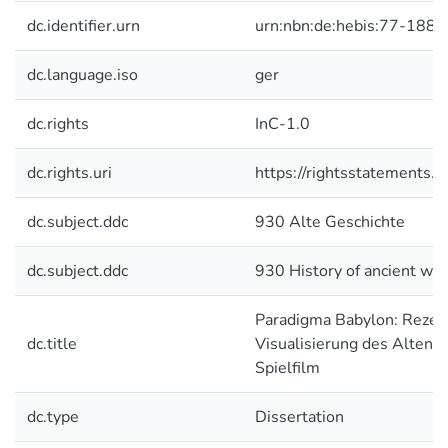
dc.identifier.urn
urn:nbn:de:hebis:77-1881
dc.language.iso
ger
dc.rights
InC-1.0
dc.rights.uri
https://rightsstatements.o
dc.subject.ddc
930 Alte Geschichte
dc.subject.ddc
930 History of ancient wor
Paradigma Babylon: Rezep
dc.title
Visualisierung des Alten O
Spielfilm
dc.type
Dissertation