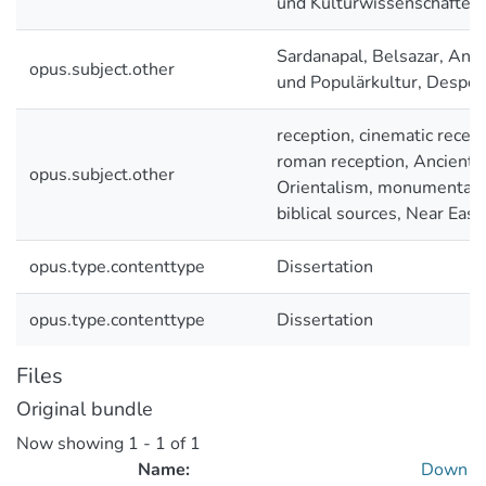
und Kulturwissenschaften
Sardanapal, Belsazar, Anti
opus.subject.other
und Populärkultur, Despot
reception, cinematic recep
roman reception, Ancient 
opus.subject.other
Orientalism, monumental ep
biblical sources, Near East
opus.type.contenttype
Dissertation
opus.type.contenttype
Dissertation
Files
Original bundle
Now showing
1 - 1 of 1
Name:
Down