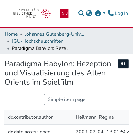
(c
Log In
Home
Johannes Gutenberg-Universität Mainz
JGU-Hochschulschriften
Paradigma Babylon: Rezeption und Visualisierung des Alten Orients im Spielfilm
Paradigma Babylon: Rezeption
Cite
und Visualisierung des Alten
Orients im Spielfilm
Simple item page
dc.contributor.author
Heilmann, Regina
dc.date.accessioned
2009-02-04T13:01:50Z