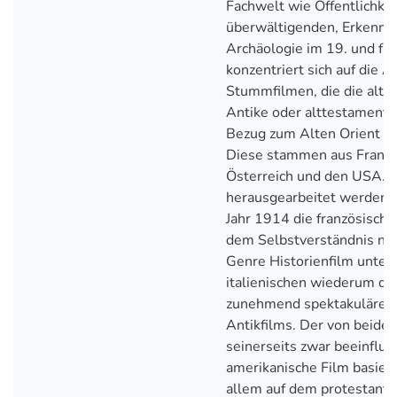
Fachwelt wie Öffentlichkei
überwältigenden, Erkenntn
Archäologie im 19. und früh
konzentriert sich auf die 
Stummfilmen, die die altor
Antike oder alttestamentl
Bezug zum Alten Orient th
Diese stammen aus Frankrei
Österreich und den USA. 
herausgearbeitet werden, 
Jahr 1914 die französisch
dem Selbstverständnis na
Genre Historienfilm unter
italienischen wiederum d
zunehmend spektakulärer
Antikfilms. Der von beide
seinerseits zwar beeinflus
amerikanische Film basier
allem auf dem protestanti