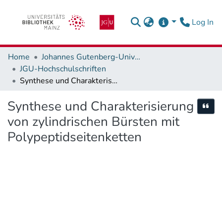
(c
Log In
Home
Johannes Gutenberg-Universität Mainz
JGU-Hochschulschriften
Synthese und Charakterisierung von zylindrischen Bürsten mit Polypeptidseitenketten
Synthese und Charakterisierung
Cite
von zylindrischen Bürsten mit
Polypeptidseitenketten