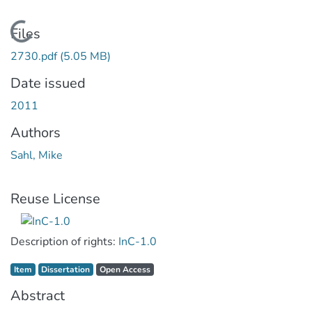
Loading...
Files
2730.pdf
(5.05 MB)
Date issued
2011
Authors
Sahl, Mike
Reuse License
Description of rights:
InC-1.0
Item type:
,
Access status:
,
Item
Dissertation
Open Access
Abstract