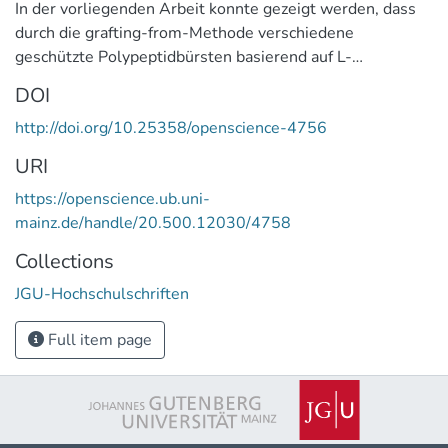
In der vorliegenden Arbeit konnte gezeigt werden, dass
durch die grafting-from-Methode verschiedene
geschützte Polypeptidbürsten basierend auf L-
glutaminsäure, L-asparaginsäure, L-lysin und L-ornithin
DOI
synthetisch zugänglich sind. Zur Verwirklichung dieser
http://doi.org/10.25358/openscience-4756
Synthesestrategie wurde mehrstufig ein Makroinitiator
auf Basis von N-methacrylamid-1,6-diaminohexan
URI
hergestellt, der die ringöffnende Polymerisation von
https://openscience.ub.uni-
Leuchs´schen Anhydriden zur Entwicklung von
mainz.de/handle/20.500.12030/4758
geschützten Polypeptidseitenketten initiieren kann.
Durch stark
Collections
saure bzw. alkalische Abspaltbedingungen war es
JGU-Hochschulschriften
möglich, die Schutzgruppen bei allen geschützten
Bürsten bis auf eine Spezies erfolgreich zu entfernen.
Full item page
Weitergehende Untersuchungen an den positiv bzw.
negativ geladenen Polyelektrolytbürsten mittels
statischer Lichtstreuung und Kapillarelektrophorese
zeigten, dass lediglich die Z-geschützten Poly-L-
lysinbürsten ohne Kettenabbau entschützt werden