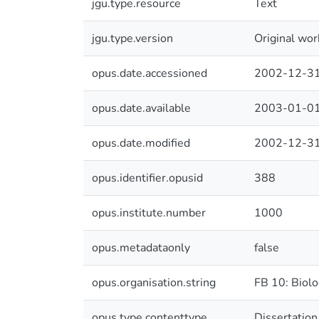
jgu.type.resource
Text
jgu.type.version
Original wor
opus.date.accessioned
2002-12-31
opus.date.available
2003-01-01
opus.date.modified
2002-12-31
opus.identifier.opusid
388
opus.institute.number
1000
opus.metadataonly
false
opus.organisation.string
FB 10: Biolo
opus.type.contenttype
Dissertation