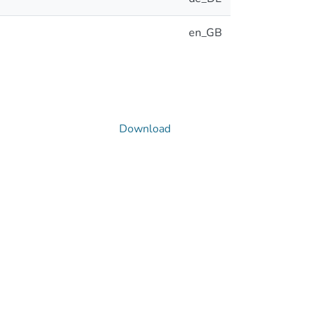
en_GB
Download