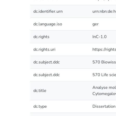
dc.identifier.urn
urn:nbn:de:
dc.language.iso
ger
dc.rights
InC-1.0
dc.rights.uri
https://righ
dc.subject.ddc
570 Biowiss
dc.subject.ddc
570 Life sci
Analyse mol
dc.title
Cytomegalov
dc.type
Dissertation