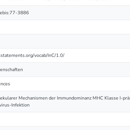
hebis:77-3886
tsstatements.org/vocab/InC/1.0/
enschaften
ences
ekularer Mechanismen der Immundominanz MHC Klasse I-präs
irus-Infektion