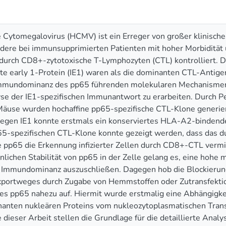
Cytomegalovirus (HCMV) ist ein Erreger von großer klinische
dere bei immunsupprimierten Patienten mit hoher Morbidität un
durch CD8+-zytotoxische T-Lymphozyten (CTL) kontrolliert.
e early 1-Protein (IE1) waren als die dominanten CTL-Antigen
 Immundominanz des pp65 führenden molekularen Mechanismen
lyse der IE1-spezifischen Immunantwort zu erarbeiten. Durch
äuse wurden hochaffine pp65-spezifische CTL-Klone generiert
gen IE1 konnte erstmals ein konserviertes HLA-A2-bindendes 
65-spezifischen CTL-Klone konnte gezeigt werden, dass das dur
 pp65 die Erkennung infizierter Zellen durch CD8+-CTL vermi
ichen Stabilität von pp65 in der Zelle gelang es, eine hohe 
 Immundominanz auszuschließen. Dagegen hob die Blockieru
xportweges durch Zugabe von Hemmstoffen oder Zutransfektion
s pp65 nahezu auf. Hiermit wurde erstmalig eine Abhängigkei
nten nukleären Proteins vom nukleozytoplasmatischen Trans
 dieser Arbeit stellen die Grundlage für die detaillierte An