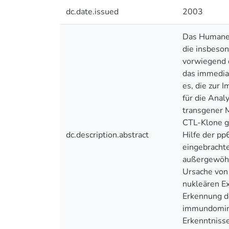
dc.date.issued
2003
Das Humane 
die insbeson
vorwiegend 
das immediat
es, die zur
für die Ana
transgener M
CTL-Klone ge
dc.description.abstract
Hilfe der pp
eingebrachte
außergewöhnl
Ursache von
nukleären E
Erkennung de
immundomina
Erkenntnisse