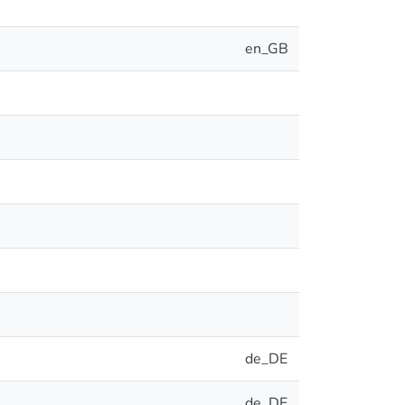
en_GB
de_DE
de_DE