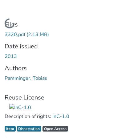
Loading...
Files
3320.pdf
(2.13 MB)
Date issued
2013
Authors
Pamminger, Tobias
Reuse License
Description of rights:
InC-1.0
Item type:
,
Access status:
,
Item
Dissertation
Open Access