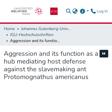
(c
Log In
Home
Johannes Gutenberg-Universität Mainz
JGU-Hochschulschriften
Aggression and its function as a hub mediating host defense against the slavemaking ant Protomognathus americanus
Aggression and its function as a
Cite
hub mediating host defense
against the slavemaking ant
Protomognathus americanus