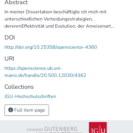
Abstract
In meiner Dissertation beschäftigte ich mich mit
unterschiedlichen Verteidungsstrategien,
derenrnEffektivität und Evolution, der Ameisenart
Temnothorax longispinosus (“Sklaven”),
DOI
gegenüberrneinem sozialen Parasiten - der
http://doi.org/10.25358/openscience-4360
nahverwandten, sklavenhaltenden Art
Protomognathusrnamericanus (“Sklavenhalter”). Wir
URI
entdeckten eine neue Kategorie der
https://openscience.ub.uni-
Verteidigungsstrategie,rnwelche es dem Wirten
mainz.de/handle/20.500.12030/4362
ermöglicht, flexibel auf die nicht vorhersagbaren Angriffe
des Parasitenrnzu reagieren. Darüber hinaus erforschten
Collections
wir, wie die Wirte ihre kollektive Verteidigung an
JGU-Hochschulschriften
einernVielzahl unterschiedlicher Angreifer anpassen
können. Wir konnten feststellen, dass Wirte in derrnLage
Full item page
sind ihre kollektive Verteidigung dem Grad der
Bedrohung anzupassen. Dies weist daraufrnhin, dass
Selektion die Verteidigung gegen unterschiedliche Typen
von Angreifern voneinanderrnunabhängig beeinflussen