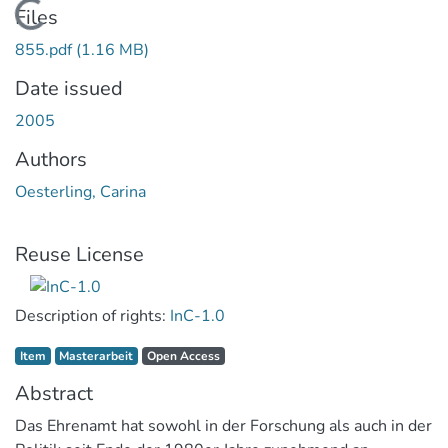
Loading...
Files
855.pdf
(1.16 MB)
Date issued
2005
Authors
Oesterling, Carina
Reuse License
Description of rights:
InC-1.0
Item type:
,
Access status:
,
Item
Masterarbeit
Open Access
Abstract
Das Ehrenamt hat sowohl in der Forschung als auch in der