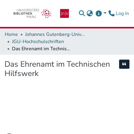
(c
Log In
Home
Johannes Gutenberg-Universität Mainz
JGU-Hochschulschriften
Das Ehrenamt im Technischen Hilfswerk
Das Ehrenamt im Technischen
Cite
Hilfswerk