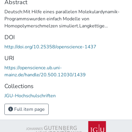
Abstract
Deutsch:Mit Hilfe eines parallelen Molekulardynamik-
Programmswurden einfach Modelle von
Homopolymerschmelzen simuliert.Langkettige
Schmelzen zeigten eine sehr gute Übereinstimmungmit
DOI
den Vorhersagendes Reptationsmodells. Die
http://doi.org/10.25358/openscience-1437
intermediären Reptationsbereichemit den
vorhergesagtenExponenten
URI
konnten wesentlich klarer als bisher verifiziertwerden. Es
https://openscience.ub.uni-
stellteVerschiedene, gebräuchliche Analyse-Methoden
mainz.de/handle/20.500.12030/1439
führten jedochzuunterschiedlichen Aussagen für die
Verhakungslänge. Fürkurze Kettenbzw. kurze Unterketten
Collections
wurden in dichten Schmelzendie Abweichungen vom
JGU-Hochschulschriften
Rouse-Modell aufgezeigt. DieseAbweichungenkönnen
als Korrelationslocheffekt interpretiert werden undsteht
Full item page
in teilweiser Übereinstimmung zu den
Vorhersagenrenormierter Rouse-Modelle.
Aus den Schmelzen wurden Netzwerke in einem
speziellenZufallsvernetzungsprozeßhergestellt, der die