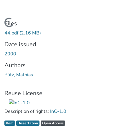
Loading...
Files
44.pdf
(2.16 MB)
Date issued
2000
Authors
Pütz, Mathias
Reuse License
Description of rights:
InC-1.0
Item type:
,
Access status:
,
Item
Dissertation
Open Access