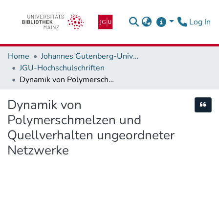
(c
Log In
Home
Johannes Gutenberg-Universität Mainz
JGU-Hochschulschriften
Dynamik von Polymerschmelzen und Quellverhalten ungeordneter Netzwerke
Dynamik von
Cite
Polymerschmelzen und
Quellverhalten ungeordneter
Netzwerke