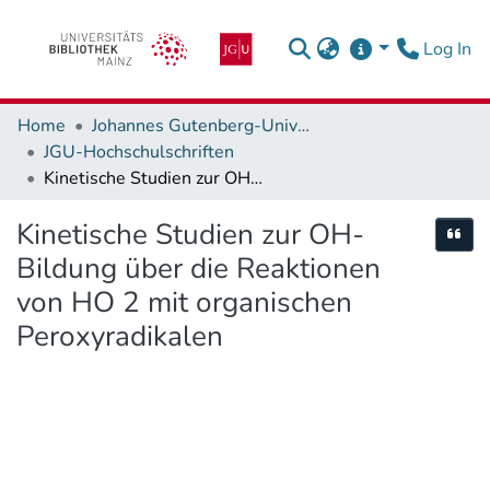
(c
Log In
Home
Johannes Gutenberg-Universität Mainz
JGU-Hochschulschriften
Kinetische Studien zur OH-Bildung über die Reaktionen von HO 2 mit organischen Peroxyradikalen
Kinetische Studien zur OH-
Cite
Bildung über die Reaktionen
von HO 2 mit organischen
Peroxyradikalen