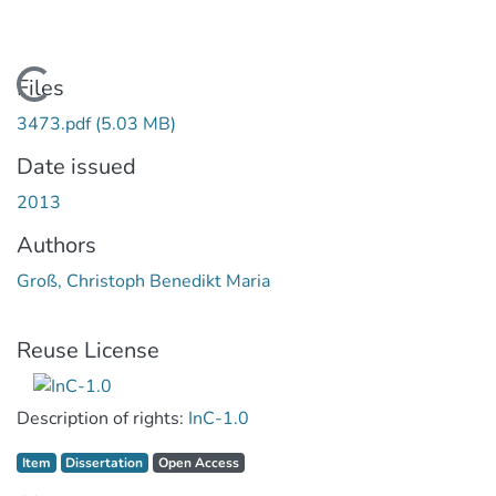
Loading...
Files
3473.pdf
(5.03 MB)
Date issued
2013
Authors
Groß, Christoph Benedikt Maria
Reuse License
Description of rights:
InC-1.0
Item type:
,
Access status:
,
Item
Dissertation
Open Access