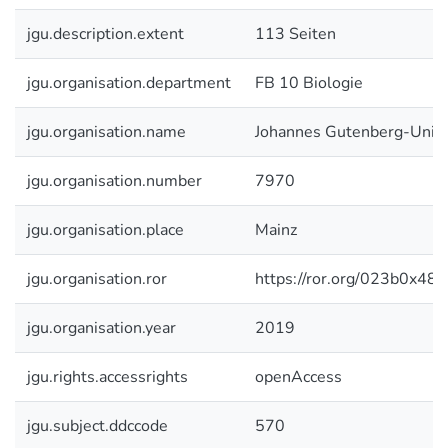
jgu.description.extent
113 Seiten
jgu.organisation.department
FB 10 Biologie
jgu.organisation.name
Johannes Gutenberg-Unive
jgu.organisation.number
7970
jgu.organisation.place
Mainz
jgu.organisation.ror
https://ror.org/023b0x485
jgu.organisation.year
2019
jgu.rights.accessrights
openAccess
jgu.subject.ddccode
570