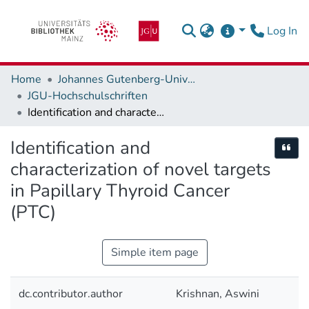
(c
Log In
Home
Johannes Gutenberg-Universität Mainz
JGU-Hochschulschriften
Identification and characterization of novel targets in Papillary Thyroid Cancer (PTC)
Identification and
Cite
characterization of novel targets
in Papillary Thyroid Cancer
(PTC)
Simple item page
dc.contributor.author
Krishnan, Aswini