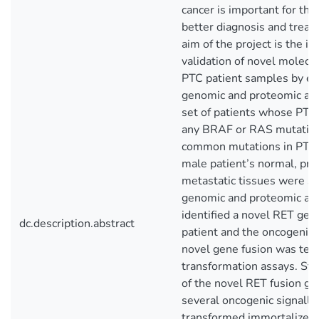
cancer is important for th
better diagnosis and trea
aim of the project is the id
validation of novel molecul
PTC patient samples by e
genomic and proteomic ap
set of patients whose PTC 
any BRAF or RAS mutation
common mutations in PTC),
male patient’s normal, pr
metastatic tissues were se
genomic and proteomic an
identified a novel RET gene
dc.description.abstract
patient and the oncogenic ab
novel gene fusion was test
transformation assays. St
of the novel RET fusion ge
several oncogenic signall
transformed immortalized