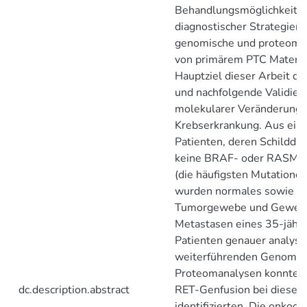
Behandlungsmöglichkeite
diagnostischer Strategien.
genomische und proteomi
von primärem PTC Materia
Hauptziel dieser Arbeit die
und nachfolgende Validier
molekularer Veränderunge
Krebserkrankung. Aus ein
Patienten, deren Schilddr
keine BRAF- oder RASMut
(die häufigsten Mutationen
wurden normales sowie p
Tumorgewebe und Geweb
Metastasen eines 35-jähr
Patienten genauer analysie
weiterführenden Genom- 
Proteomanalysen konnten 
dc.description.abstract
RET-Genfusion bei diesem
identifizierten. Die onkog