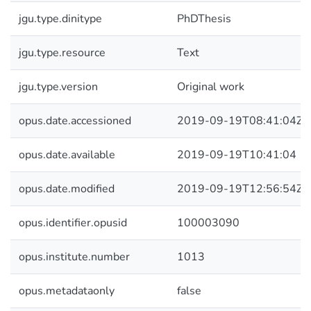
jgu.type.dinitype
PhDThesis
jgu.type.resource
Text
jgu.type.version
Original work
opus.date.accessioned
2019-09-19T08:41:04Z
opus.date.available
2019-09-19T10:41:04
opus.date.modified
2019-09-19T12:56:54Z
opus.identifier.opusid
100003090
opus.institute.number
1013
opus.metadataonly
false