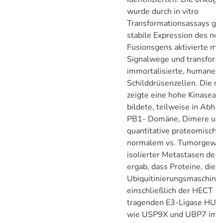
wurde durch in vitro
Transformationsassays get
stabile Expression des ne
Fusionsgens aktivierte m
Signalwege und transform
immortalisierte, humane
Schilddrüsenzellen. Die 
zeigte eine hohe Kinaseakt
bildete, teilweise in Abhä
PB1- Domäne, Dimere und
quantitative proteomische
normalem vs. Tumorgewe
isolierter Metastasen des
ergab, dass Proteine, die a
Ubiquitinierungsmaschineri
einschließlich der HECT 
tragenden E3-Ligase HU
wie USP9X und UBP7 im 