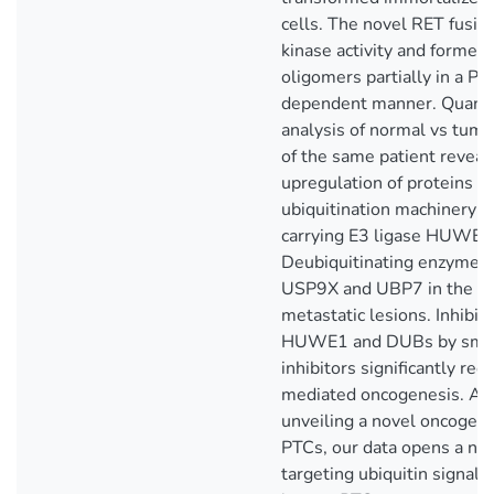
cells. The novel RET fusio
kinase activity and formed
oligomers partially in a P
dependent manner. Quanti
analysis of normal vs tumo
of the same patient reveal
upregulation of proteins in
ubiquitination machinery 
carrying E3 ligase HUWE1
Deubiquitinating enzymes 
USP9X and UBP7 in the t
metastatic lesions. Inhibit
HUWE1 and DUBs by smal
inhibitors significantly re
mediated oncogenesis. Ap
unveiling a novel oncogeni
PTCs, our data opens a no
targeting ubiquitin signall