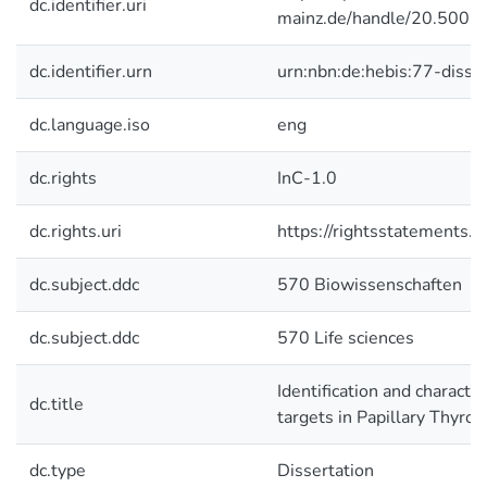
dc.identifier.uri
mainz.de/handle/20.500.
dc.identifier.urn
urn:nbn:de:hebis:77-dis
dc.language.iso
eng
dc.rights
InC-1.0
dc.rights.uri
https://rightsstatements.o
dc.subject.ddc
570 Biowissenschaften
dc.subject.ddc
570 Life sciences
Identification and character
dc.title
targets in Papillary Thyroi
dc.type
Dissertation