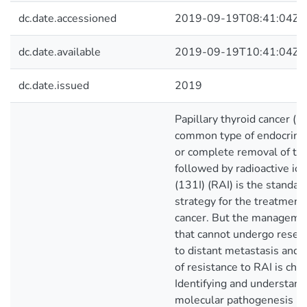
dc.date.accessioned
2019-09-19T08:41:04Z
dc.date.available
2019-09-19T10:41:04Z
dc.date.issued
2019
Papillary thyroid cancer (P
common type of endocrine c
or complete removal of the
followed by radioactive io
(131I) (RAI) is the standa
strategy for the treatment 
cancer. But the manageme
that cannot undergo resec
to distant metastasis and
of resistance to RAI is cha
Identifying and understand
molecular pathogenesis un