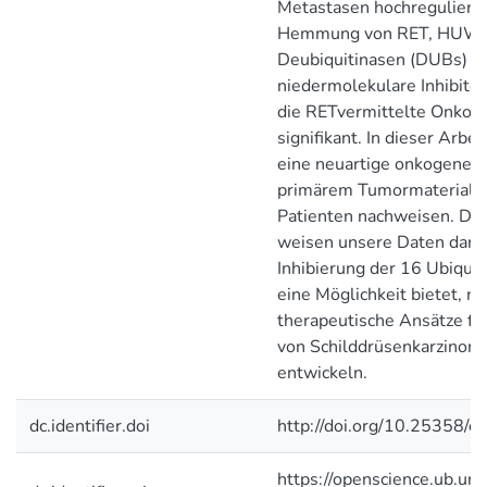
Metastasen hochreguliert 
Hemmung von RET, HUW
Deubiquitinasen (DUBs) d
niedermolekulare Inhibitor
die RETvermittelte Onkog
signifikant. In dieser Arbe
eine neuartige onkogene R
primärem Tumormaterial e
Patienten nachweisen. Dar
weisen unsere Daten darau
Inhibierung der 16 Ubiqui
eine Möglichkeit bietet, n
therapeutische Ansätze fu
von Schilddrüsenkarzinom
entwickeln.
dc.identifier.doi
http://doi.org/10.25358/
https://openscience.ub.uni