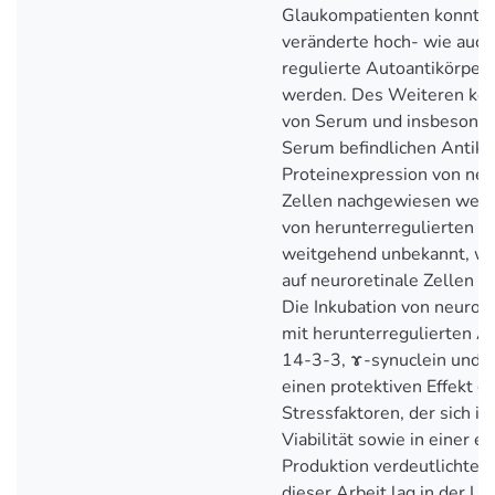
Glaukompatienten konnte
veränderte hoch- wie auch
regulierte Autoantikörper 
werden. Des Weiteren konn
von Serum und insbesonde
Serum befindlichen Antikö
Proteinexpression von neu
Zellen nachgewiesen werd
von herunterregulierten An
weitgehend unbekannt, we
auf neuroretinale Zellen u
Die Inkubation von neurore
mit herunterregulierten A
14-3-3, ɤ-synuclein und 
einen protektiven Effekt 
Stressfaktoren, der sich in
Viabilität sowie in einer e
Produktion verdeutlichte.
dieser Arbeit lag in der U