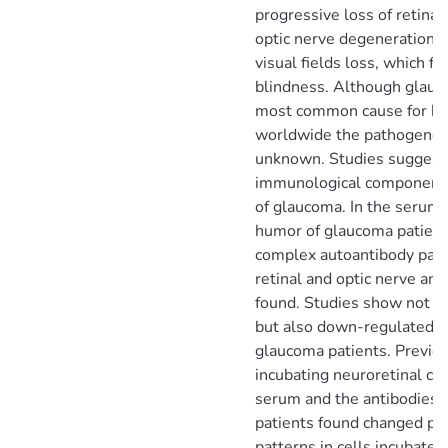
progressive loss of retinal 
optic nerve degeneration 
visual fields loss, which fi
blindness. Although glauc
most common cause for bl
worldwide the pathogenesis
unknown. Studies suggest
immunological component 
of glaucoma. In the serum
humor of glaucoma patient
complex autoantibody patt
retinal and optic nerve an
found. Studies show not o
but also down-regulated a
glaucoma patients. Previo
incubating neuroretinal cel
serum and the antibodies 
patients found changed pr
patterns in cells incubate