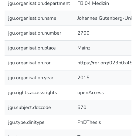
jgu.organisation.department
FB 04 Medizin
jgu.organisation.name
Johannes Gutenberg-Unive
jgu.organisation.number
2700
jgu.organisation.place
Mainz
jgu.organisation.ror
https://ror.org/023b0x485
jgu.organisation.year
2015
jgu.rights.accessrights
openAccess
jgu.subject.ddccode
570
jgu.type.dinitype
PhDThesis