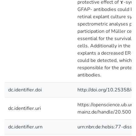
protective effect of ɤ-synu
GFAP- antibodies could be 
retinal explant culture sy
spectrometric analyses poi
participation of Müller cell
essential for the survival o
cells. Additionally in the 
explants a decreased ER-s
could be detected, which i
responsible for the protect
antibodies.
dc.identifier.doi
http://doi.org/10.25358/
https://openscience.ub.uni
dc.identifier.uri
mainz.de/handle/20.500.
dc.identifier.urn
urn:nbn:de:hebis:77-dis