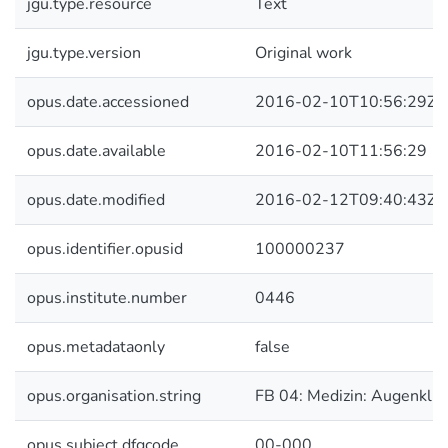
jgu.type.resource
Text
jgu.type.version
Original work
opus.date.accessioned
2016-02-10T10:56:29Z
opus.date.available
2016-02-10T11:56:29
opus.date.modified
2016-02-12T09:40:43Z
opus.identifier.opusid
100000237
opus.institute.number
0446
opus.metadataonly
false
opus.organisation.string
FB 04: Medizin: Augenklini
opus.subject.dfgcode
00-000