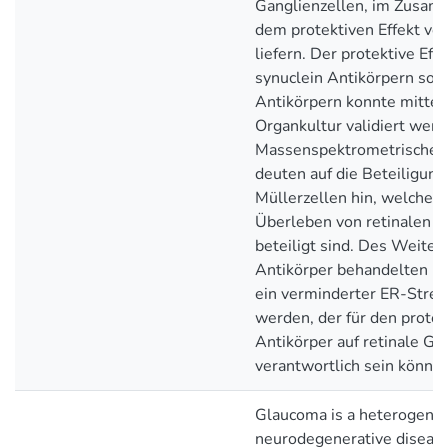
Ganglienzellen, im Zusa
dem protektiven Effekt vo
liefern. Der protektive Eff
synuclein Antikörpern so
Antikörpern konnte mittels
Organkultur validiert werd
Massenspektrometrische 
deuten auf die Beteiligung
Müllerzellen hin, welche 
Überleben von retinalen G
beteiligt sind. Des Weiter
Antikörper behandelten R
ein verminderter ER-Stres
werden, der für den protek
Antikörper auf retinale Ga
verantwortlich sein könnte
Glaucoma is a heterogene
neurodegenerative disease