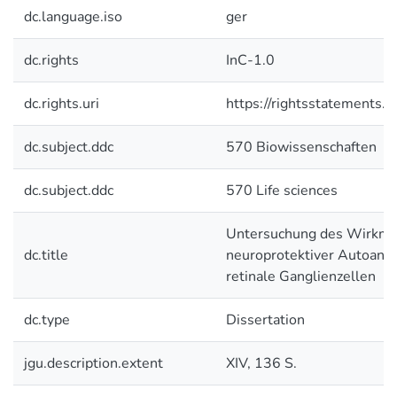
dc.language.iso
ger
dc.rights
InC-1.0
dc.rights.uri
https://rightsstatements.o
dc.subject.ddc
570 Biowissenschaften
dc.subject.ddc
570 Life sciences
Untersuchung des Wirkm
dc.title
neuroprotektiver Autoanti
retinale Ganglienzellen
dc.type
Dissertation
jgu.description.extent
XIV, 136 S.