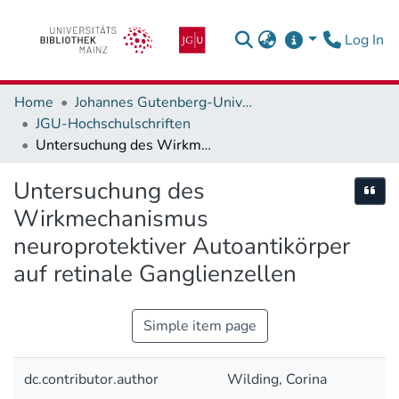
(c
Log In
Home
Johannes Gutenberg-Universität Mainz
JGU-Hochschulschriften
Untersuchung des Wirkmechanismus neuroprotektiver Autoantikörper auf retinale Ganglienzellen
Untersuchung des
Cite
Wirkmechanismus
neuroprotektiver Autoantikörper
auf retinale Ganglienzellen
Simple item page
dc.contributor.author
Wilding, Corina