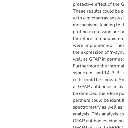
protective effect of the G
These results could be par
with a microarray analysis.
mechanisms leading to th
protein expression are no
therefore immunohistologi
were implemented. These 
the expression of ɤ-synuc
well as GFAP in permeabili
Furthermore the internaliz
synuclein- and 14-3-3- ant
cells could be shown. An 
of GFAP antibodies in livin
be detected therefore poss
partners could be identifi
spectrometry as well as w
analysis. This analysis cou
GFAP antibodies bind not e
GFAP but also to ERP57. T