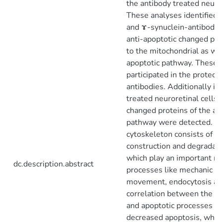
the antibody treated neuror
These analyses identified 
and ɤ-synuclein-antibody t
anti-apoptotic changed pr
to the mitochondrial as wel
apoptotic pathway. These 
participated in the protecti
antibodies. Additionally i
treated neuroretinal cells s
changed proteins of the ac
pathway were detected. Th
cytoskeleton consists of a
construction and degradati
which play an important rol
dc.description.abstract
processes like mechanic cell
movement, endocytosis an
correlation between the ac
and apoptotic processes cou
decreased apoptosis, whic