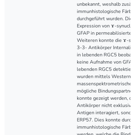
unbekannt, weshalb zusätz
immunhistologische Färb
durchgeführt wurden. Dies
Expression von ɤ-synucle
GFAP in permeabilisierte
Weiteren konnte die ɤ-sy
3-3- Antikörper Internalis
in lebenden RGC5 beobach
keine Aufnahme von GFAP 
lebenden RGC5 detektiert
wurden mittels Westernbl
massenspektrometrischen
mögliche Bindungspartner i
konnte gezeigt werden, d
Antikörper nicht exklusiv 
Antigen interagiert, sonde
ERP57. Dies konnte durch
immunhistologische Färbun
werden, welche die Bindu