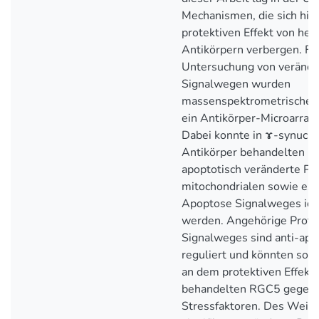
Mechanismen, die sich hin
protektiven Effekt von her
Antikörpern verbergen. Fü
Untersuchung von verände
Signalwegen wurden
massenspektrometrische 
ein Antikörper-Microarray
Dabei konnte in ɤ-synucle
Antikörper behandelten R
apoptotisch veränderte Pr
mitochondrialen sowie ext
Apoptose Signalweges iden
werden. Angehörige Prote
Signalweges sind anti-apo
reguliert und könnten somi
an dem protektiven Effekt
behandelten RGC5 gegen
Stressfaktoren. Des Weit