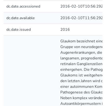
dc.date.accessioned
2016-02-10T10:56:29Z
dc.date.available
2016-02-10T11:56:29Z
dc.date.issued
2016
Glaukom bezeichnet eine 
Gruppe von neurodegener
Augenerkrankungen, die m
langsamen, progredienten 
retinalen Ganglienzellen 
einhergehen. Die Pathoge
Glaukoms ist weitgehend 
den letzten Jahren wird di
einer autoimmunen Kompo
Pathogenese des Glaukom
Neben komplex verändert
Autoantikörpermustern in