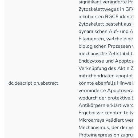
signifikant veränderte Pro
Zytoskelettweges in GFAP
inkubierten RGC5 identifiz
Zytoskelett besteht aus e
dynamischen Auf- und Ab
Filamenten, welche eine wi
biologischen Prozessen wie
mechanische Zellstabilitä
Endozytose und Apoptose, 
Verknüpfung des Aktin Zyt
mitochondrialen apoptoti
dc.description.abstract
könnte ebenfalls Hinweise
verminderte Apoptoserate 
wodurch der protektive Ef
Antikörpern erklärt werde
Ergebnisse konnten teilwe
Microarrays validiert wer
Mechanismus, der der ver
Proteinexpression zugrunde