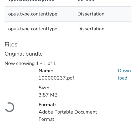
opus.type.contenttype
Dissertation
opus.type.contenttype
Dissertation
Files
Original bundle
Now showing
1 - 1 of 1
Name:
Down
100000237.pdf
load
Size:
3.87 MB
Format:
oading...
Adobe Portable Document
Format