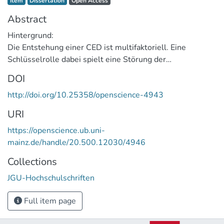
Item
Dissertation
Open Access
Abstract
Hintergrund:
Die Entstehung einer CED ist multifaktoriell. Eine
Schlüsselrolle dabei spielt eine Störung der
Barrierefunktion der Darmschleimhaut mit der
DOI
Konsequenz, dass sich Darmbakterien auf der Darmwand
http://doi.org/10.25358/openscience-4943
ansiedeln können und dort eine krankhafte
Immunreaktion auslösen. Mittels der
URI
Laserendomikroskopie gelingt es, diese intramukosal
https://openscience.ub.uni-
gelegenen Bakterien darzustellen und deren Häufung im
mainz.de/handle/20.500.12030/4946
Zusammenhang mit den wichtigsten Krankheitsbildern
der CED, dem Morbus Crohn und der Colitis ulcerosa, zu
Collections
untersuchen.
JGU-Hochschulschriften
Methode:
Full item page
Zur Datenerhebung erfolgte die Beurteilung der
gewonnenen Bilder im Rahmen der