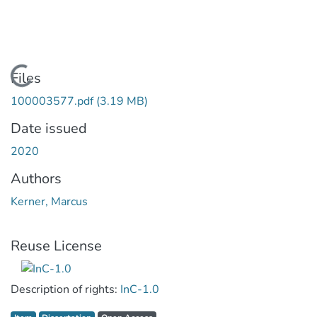
Loading...
Files
100003577.pdf
(3.19 MB)
Date issued
2020
Authors
Kerner, Marcus
Reuse License
Description of rights:
InC-1.0
Item type:
,
Access status:
,