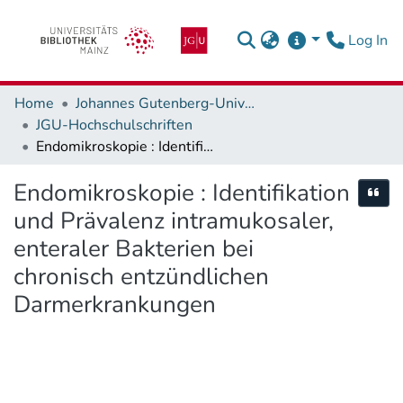
(c
Log In
Home
Johannes Gutenberg-Universität Mainz
JGU-Hochschulschriften
Endomikroskopie : Identifikation und Prävalenz intramukosaler, enteraler Bakterien bei chronisch entzündlichen Darmerkrankungen
Endomikroskopie : Identifikation
Cite
und Prävalenz intramukosaler,
enteraler Bakterien bei
chronisch entzündlichen
Darmerkrankungen