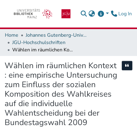
(c
Log In
Home
Johannes Gutenberg-Universität Mainz
JGU-Hochschulschriften
Wählen im räumlichen Kontext : eine empirische Untersuchung zum Einfluss der sozialen Komposition des Wahlkreises auf die individuelle Wahlentscheidung bei der Bundestagswahl 2009
Wählen im räumlichen Kontext
Cite
: eine empirische Untersuchung
zum Einfluss der sozialen
Komposition des Wahlkreises
auf die individuelle
Wahlentscheidung bei der
Bundestagswahl 2009