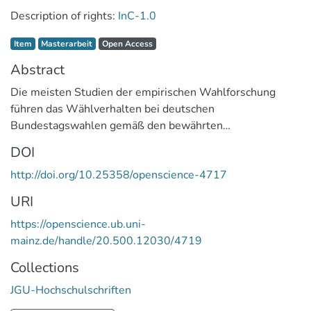
Description of rights:
InC-1.0
Item type:
,
Access status:
,
Item
Masterarbeit
Open Access
Abstract
Die meisten Studien der empirischen Wahlforschung
führen das Wählverhalten bei deutschen
Bundestagswahlen gemäß den bewährten
Erklärungsansätzen (Columbia School, Cleavage-Theorie,
DOI
Michigan School, …) auf Faktoren der Individualebene
http://doi.org/10.25358/openscience-4717
zurück. Nur wenige analysieren darüber hinaus den
Einfluss räumlicher Kontextmerkmale. Diese Beiträge
URI
gelangen zudem zu widersprüchlichen Befunden, z.B.
https://openscience.ub.uni-
darüber, welcher Anteil der Gesamtvarianz überhaupt
mainz.de/handle/20.500.12030/4719
durch Kontextfaktoren erklärt werden kann. Daher will
die vorliegende Arbeit klären, inwiefern die soziale
Collections
Komposition des räumlichen Kontexts über
JGU-Hochschulschriften
individuelle Merkmale der Wähler hinaus ihre
individuelle Wahlentscheidung bei der Bundestagswahl